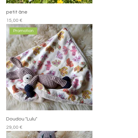
petit âne
Preis
15,00 €
Promotion
Doudou "Lulu"
Preis
29,00 €