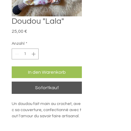
Doudou "Lala"
Preis
25,00 €
Anzahl
*
In den Warenkorb
Sofortkauf
Un doudou fait main au crochet, ave
c sa couverture, confectionné avec t
out l'amour du savoir faire artisanal.
Chaque doudou est fait à la main, ce
 qui rend chaque pièce unique, les y