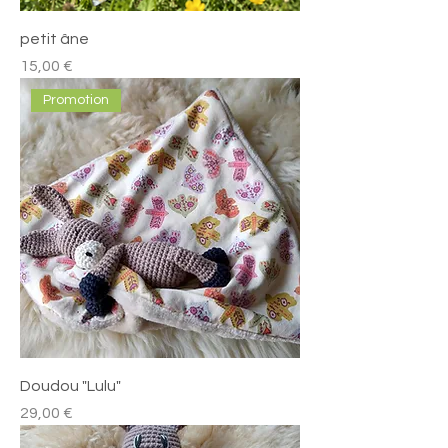
petit âne
Prix
15,00 €
Promotion
Doudou "Lulu"
Prix
29,00 €