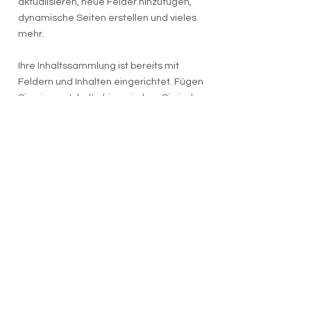
aktualisieren, neue Felder hinzufügen,
dynamische Seiten erstellen und vieles
mehr.
Ihre Inhaltssammlung ist bereits mit
Feldern und Inhalten eingerichtet. Fügen
Sie eigene Inhalte hinzu, indem Sie jedes
Feld bearbeiten, oder importieren Sie
CSV-Dateien in Ihre Inhaltssammlung.
Sie können Felder für Rich Content,
Bilder, Videos und vieles mehr erstellen.
Nutzen Sie Eingabeelemente wie
Formulare und benutzerdefinierte
Felder, um Informationen von Ihren
Website-Besuchern zu erfassen und in
Ihren Inhaltssammlungen zu speichern.
Stellen Sie sicher, dass alle Elemente mit
den Daten verknüpft sind, und
überprüfen Sie Ihre Website in der